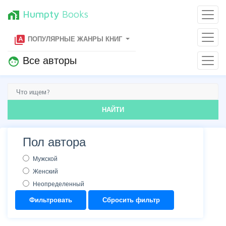
Humpty
Books
home_work
type_specimen
ПОПУЛЯРНЫЕ ЖАНРЫ КНИГ
Все авторы
face
НАЙТИ
Пол автора
Мужской
Женский
Неопределенный
Фильтровать
Сбросить фильтр