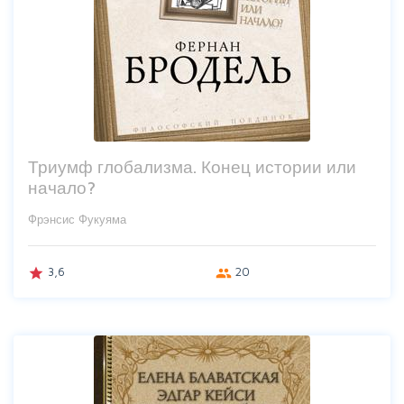
Триумф глобализма. Конец истории или
начало?
Фрэнсис Фукуяма
3,6
20
grade
group