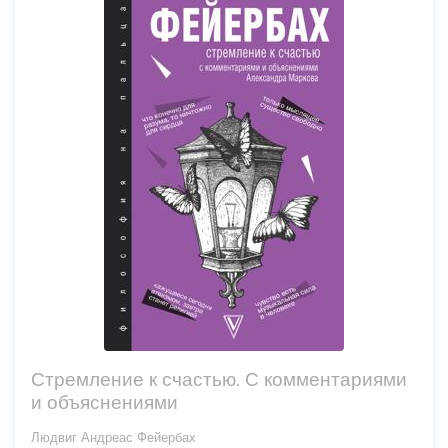
Стремление к счастью. С комментариями
и объяснениями
Людвиг Андреас Фейербах