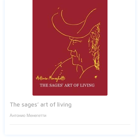
The sages’ art of living
Антонио Менегетти