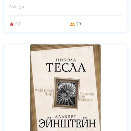
Лао-цзы
4,1
20
grade
group