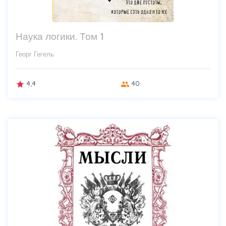
Наука логики. Том 1
Георг Гегель
4,4
40
grade
group