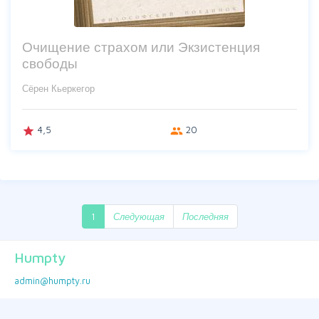
Очищение страхом или Экзистенция
свободы
Сёрен Кьеркегор
4,5
20
grade
group
1
Следующая
Последняя
Humpty
admin@humpty.ru