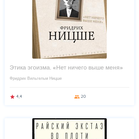
Этика эгоизма. «Нет ничего выше меня»
Фридрих Вильгельм Ницше
4,4
20
grade
group