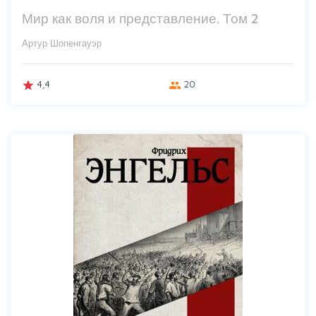
Мир как воля и представление. Том 2
Артур Шопенгауэр
4,4
20
grade
group