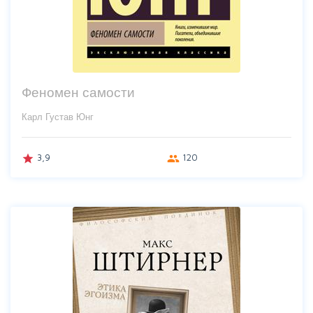
Феномен самости
Карл Густав Юнг
3,9
120
grade
group