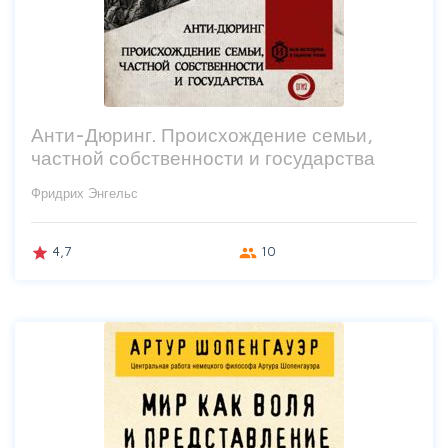
Анти-Дюринг. Происхождение семьи,
частной собственности и государства
Фридрих Энгельс
4,7
10
grade
group