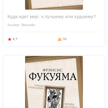
Куда идет мир: к лучшему или худшему?
Альберт Эйнштейн
4,7
10
grade
group