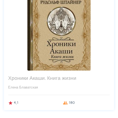
Хроники Акаши. Книга жизни
Елена Блаватская
4,1
180
grade
group