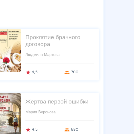
"
Проклятие брачного
договора
Людмила Мартова
4,5
700
grade
group
Жертва первой ошибки
Мария Воронова
4,5
690
grade
group