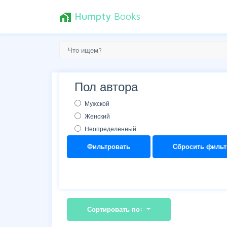
Humpty
Books
home_work
Пол автора
Мужской
Женский
Неопределенный
Фильтровать
Сбросить фильт
Сортировать по: