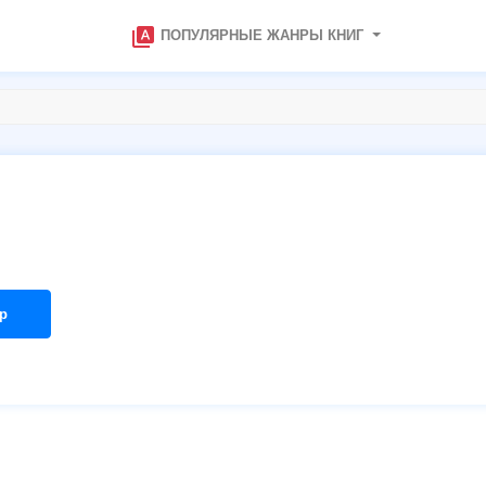
type_specimen
ПОПУЛЯРНЫЕ ЖАНРЫ КНИГ
р