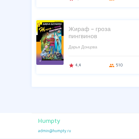
Жираф – гроза
пингвинов
Дарья Донцова
4,4
510
grade
group
Humpty
admin@humpty.ru