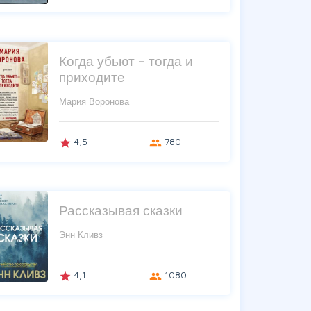
Когда убьют – тогда и
приходите
Мария Воронова
4,5
780
grade
group
Рассказывая сказки
Энн Кливз
4,1
1080
grade
group