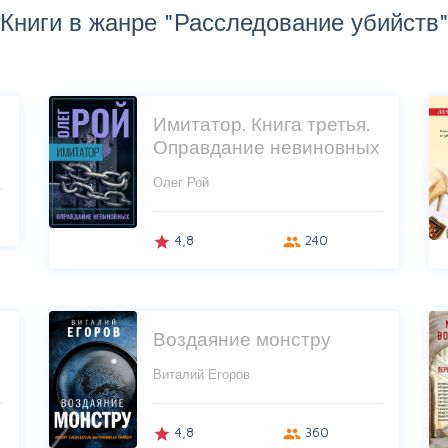
Книги в жанре "Расследование убийств
Имитатор. Книга третья.
Оправдание невиновных
Олег Рой
4,8
240
grade
group
Воздаяние монстру
Виталий Егоров
4,8
360
grade
group