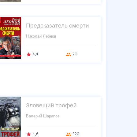
Предсказатель смерти
Николай Леонов
4,4
20
grade
group
Зловещий трофей
Валерий Шарапов
4,6
320
grade
group