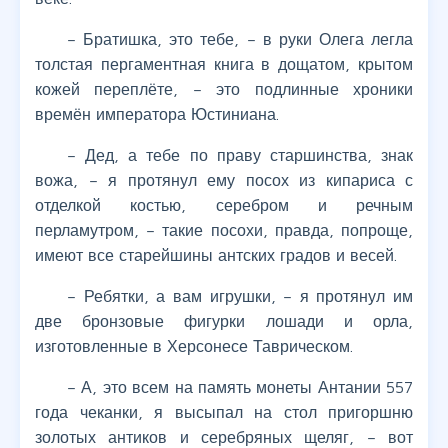
– Братишка, это тебе, – в руки Олега легла
толстая пергаментная книга в дощатом, крытом
кожей переплёте, – это подлинные хроники
времён императора Юстиниана.
– Дед, а тебе по праву старшинства, знак
вожа, – я протянул ему посох из кипариса с
отделкой костью, серебром и речным
перламутром, – такие посохи, правда, попроще,
имеют все старейшины антских градов и весей.
– Ребятки, а вам игрушки, – я протянул им
две бронзовые фигурки лошади и орла,
изготовленные в Херсонесе Таврическом.
– А, это всем на память монеты Антании 557
года чеканки, я высыпал на стол пригоршню
золотых антиков и серебряных щеляг, – вот