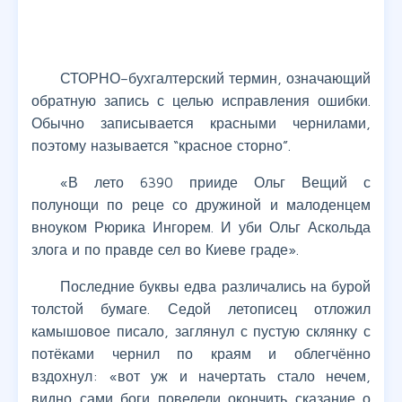
СТОРНО–бухгалтерский термин, означающий
обратную запись с целью исправления ошибки.
Обычно записывается красными чернилами,
поэтому называется “красное сторно”.
«В лето 6390 прииде Ольг Вещий с
полунощи по реце со дружиной и малоденцем
вноуком Рюрика Ингорем. И уби Ольг Аскольда
злога и по правде сел во Киеве граде».
Последние буквы едва различались на бурой
толстой бумаге. Седой летописец отложил
камышовое писало, заглянул с пустую склянку с
потёками чернил по краям и облегчённо
вздохнул: «вот уж и начертать стало нечем,
видно сами боги повелели окончить сказание о