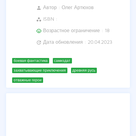
Автор :
Олег Артюхов
person
ISBN :
workspaces
Возрастное ограничение : 18
child_care
Дата обновления : 20.04.2023
update
боевая фантастика
самиздат
захватывающие приключения
древняя русь
отважные герои