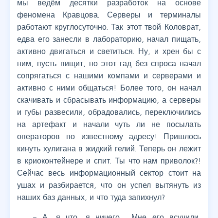
мы ведём десятки разработок на основе
феномена Кравцова. Серверы и терминалы
работают круглосуточно. Так этот твой Коловрат,
едва его занесли в лабораторию, начал пищать,
активно двигаться и светиться. Ну, и хрен бы с
ним, пусть пищит, но этот гад без спроса начал
сопрягаться с нашими компами и серверами и
активно с ними общаться! Более того, он начал
скачивать и сбрасывать информацию, а серверы
и губы развесили, обрадовались, переключились
на артефакт и начали чуть ли не посылать
операторов по известному адресу! Пришлось
кинуть хулигана в жидкий гелий. Теперь он лежит
в криоконтейнере и спит. Ты что нам приволок?!
Сейчас весь информационный сектор стоит на
ушах и разбирается, что он успел вытянуть из
наших баз данных, и что туда запихнул?
– А, я что, я ничего… Мне его всучили,