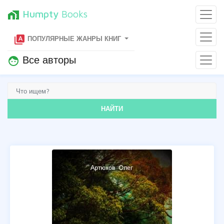
Humpty
Books
home_work
type_specimen
ПОПУЛЯРНЫЕ ЖАНРЫ КНИГ
Все авторы
face
НАЙТИ