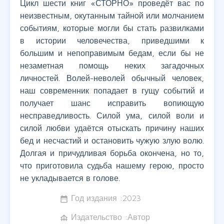
Цикл шести книг «СТОРНО» проведёт вас по
неизвестным, окутанным тайной или молчанием
событиям, которые могли бы стать развилками
в истории человечества, приведшими к
большим и непоправимым бедам, если бы не
незаметная помощь неких загадочных
личностей. Волей-неволей обычный человек,
наш современник попадает в гущу событий и
получает шанс исправить вопиющую
несправедливость. Силой ума, силой воли и
силой любви удаётся отыскать причину наших
бед и несчастий и остановить чужую злую волю.
Долгая и причудливая борьба окончена, но то,
что приготовила судьба нашему герою, просто
не укладывается в голове.
Год издания :
2023
date_range
Издательство :Автор
foundation