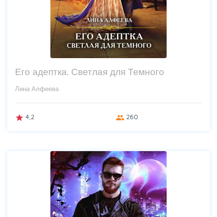
Его адептка. Светлая для Темного
Лина Алфеева
4,2
260
grade
group