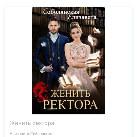
Женить ректора
Елизавета Соболянская