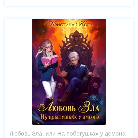
Любовь Зла, или На побегушках у демона