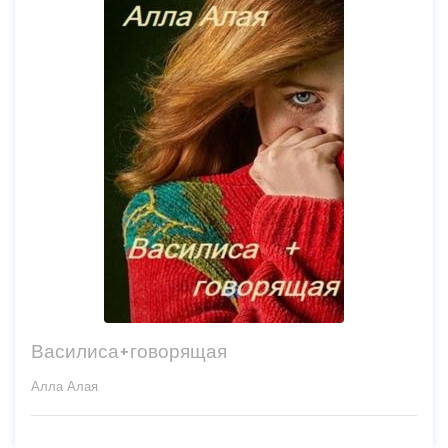
Василиса+говорящая
Алла Алая