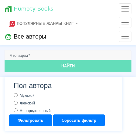
Humpty
Books
home_work
type_specimen
ПОПУЛЯРНЫЕ ЖАНРЫ КНИГ
Все авторы
face
НАЙТИ
Пол автора
Мужской
Женский
Неопределенный
Фильтровать
Сбросить фильтр