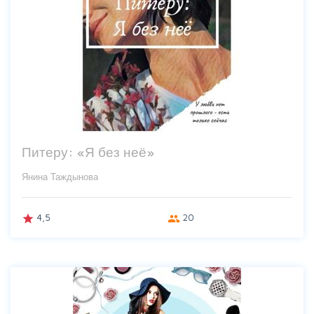
Питеру: «Я без неё»
Янина Таждынова
4,5
20
grade
group