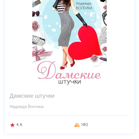
Дамские штучки
Надежда Волгина
4,6
180
grade
group