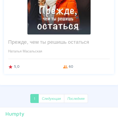
Прежде, чем ты решишь остаться
Наталья Масальская
5,0
60
grade
group
1
Следующая
Последняя
Humpty