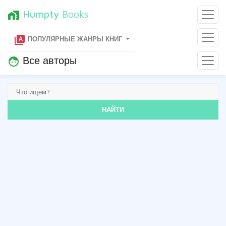
Humpty
Books
home_work
type_specimen
ПОПУЛЯРНЫЕ ЖАНРЫ КНИГ
Все авторы
face
НАЙТИ