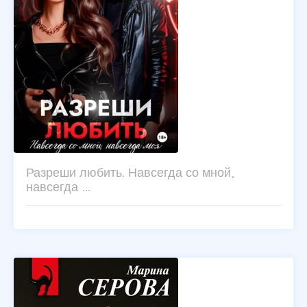
Разреши любить. Навсегда со мной,
навсегда …